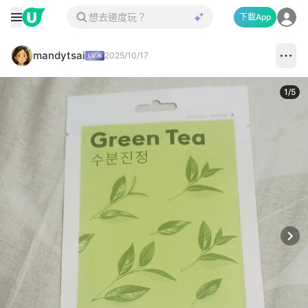
下載App
mandytsai
2025/10/17
1
/
5
Next