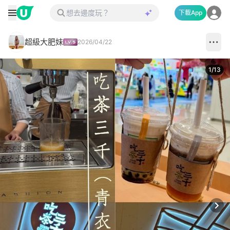
下載App
超級大肥妹
2026/04/22
1
/
13
Next