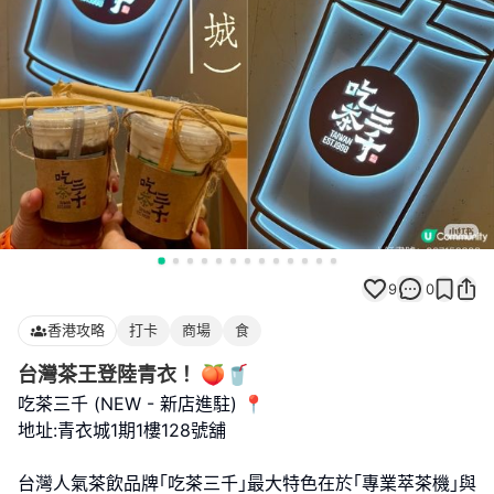
9
0
香港攻略
打卡
商場
食
台灣茶王登陸青衣！ 🍑🥤
吃茶三千 (NEW - 新店進駐) 📍
地址:青衣城1期1樓128號舖
台灣人氣茶飲品牌｢吃茶三千｣最大特色在於｢專業萃茶機｣與