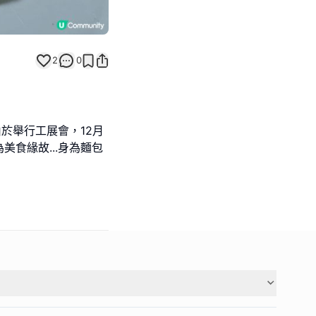
2
0
由於舉行工展會，12月
食緣故...身為麵包