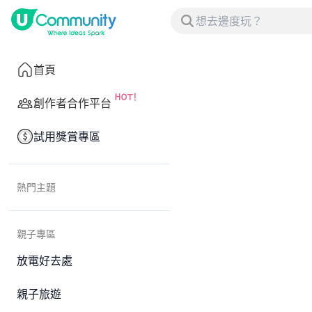
首頁
創作者合作平台
試用獎賞專區
熱門主題
親子專區
放電好去處
親子旅遊