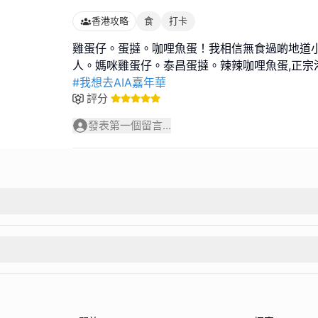
香港攻略
食
打卡
雞蛋仔。蛋撻。咖哩魚蛋！我相信無食過啲地道
#我想去AIA嘉年華
評分
發表第一個留言...