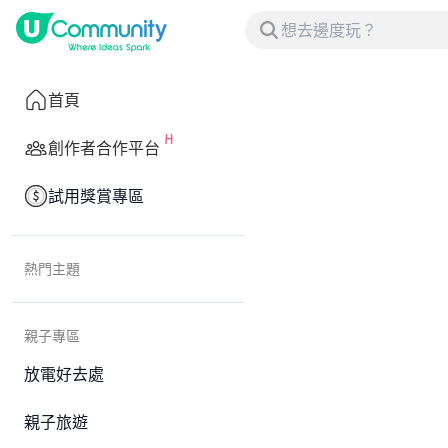
首頁
創作者合作平台
試用獎賞專區
熱門主題
親子專區
放電好去處
親子旅遊