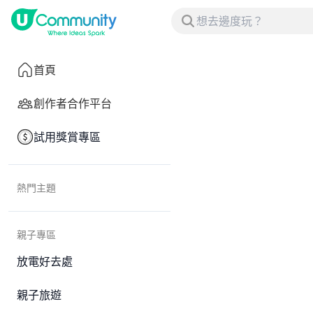
首頁
創作者合作平台
試用獎賞專區
熱門主題
親子專區
放電好去處
親子旅遊