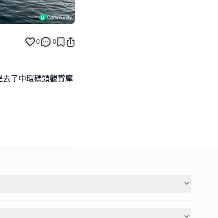
0
0
是去了中環碼頭觀賞摩