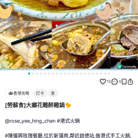
15
0
香港攻略
打卡
食
[勞蘇食]大癲花雕醉雞鍋🐤
@rose_yee_hing_chan #港式火鍋
#陳儀興玫瑰餐廳,位於新蒲崗,鄰近啟德站,做港式手工火鍋,