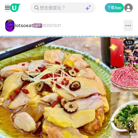
下載App
lotsoeat
2025/12/21
1
/
21
Next