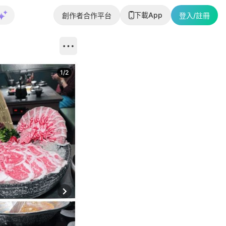
下載App
創作者合作平台
登入/註冊
1
/
2
即睇更多社
Next slide
返回帖文