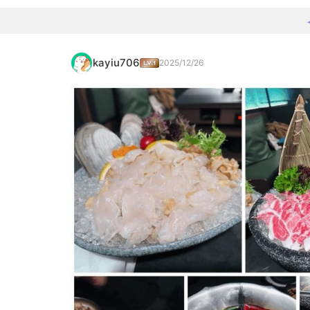
kayiu706
2025/12/26