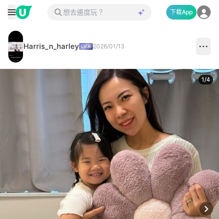
下載App
Harris_n_harley
2026/01/13
1
/
4
Next