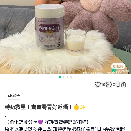
19
0
親子
轉奶救星！寶寶腸胃好返晒！👶✨
.
【消化舒敏分享💜:守護寶寶轉奶好拍檔】
原本以為要飲多幾日,點知轉奶後肥妹仔腸胃1日內突然有超