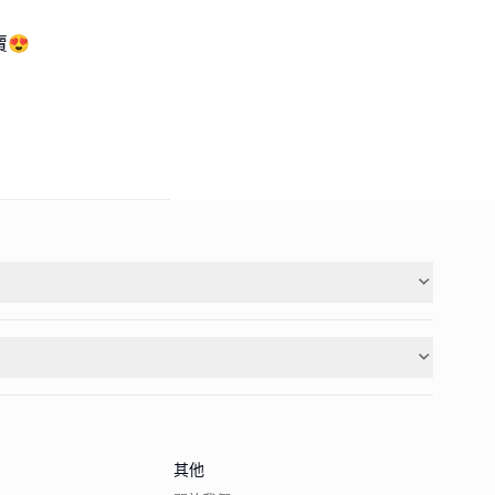
賣😍
其他