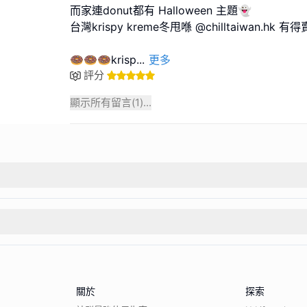
而家連donut都有 Halloween 主題👻
台灣krispy kreme冬甩喺 @chilltaiwan.hk 有得
🍩🍩🍩krisp
...
更多
評分
顯示所有留言(
1
)...
關於
探索