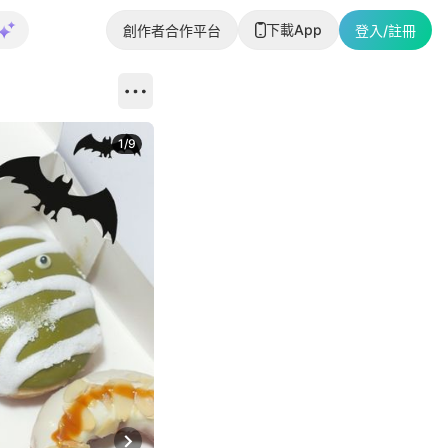
下載App
創作者合作平台
登入/註冊
1
/
9