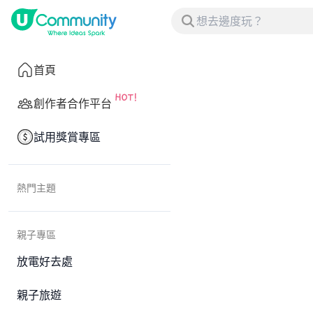
首頁
創作者合作平台
試用獎賞專區
熱門主題
親子專區
放電好去處
親子旅遊