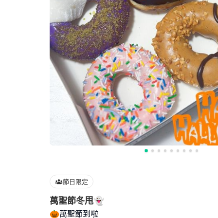
節日限定
萬聖節冬甩👻
🎃萬聖節到啦