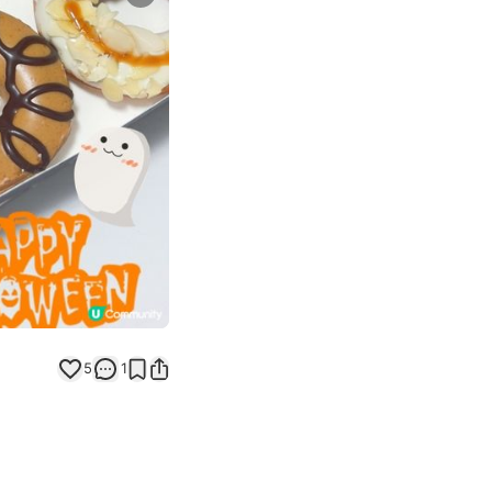
Next slide
5
1