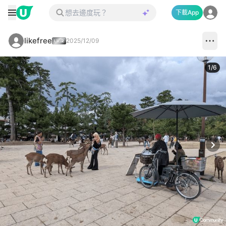
下載App
likefree
2025/12/09
1
/
6
Next