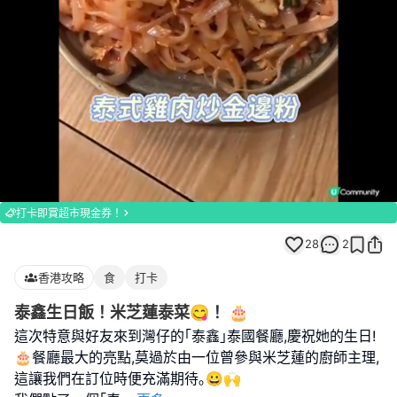
Loaded
:
Unmute
100.00%
打卡即賞超市現金券！
28
2
香港攻略
食
打卡
泰鑫生日飯！米芝蓮泰菜😋！ 🎂
這次特意與好友來到灣仔的｢泰鑫｣泰國餐廳,慶祝她的生日!
🎂餐廳最大的亮點,莫過於由一位曾參與米芝蓮的廚師主理,
這讓我們在訂位時便充滿期待｡😀🙌