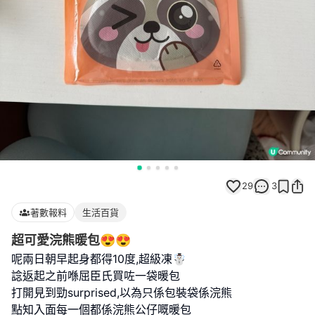
29
3
著數報料
生活百貨
超可愛浣熊暖包😍😍
呢兩日朝早起身都得10度,超級凍☃️
諗返起之前喺屈臣氏買咗一袋暖包
打開見到勁surprised,以為只係包裝袋係浣熊
點知入面每一個都係浣熊公仔嘅暖包