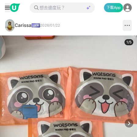
下載App
Carissa
2026/01/22
1
/
5
Next