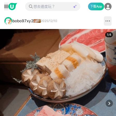
下載App
bobo97xy2
2025/12/10
1
/
4
Next