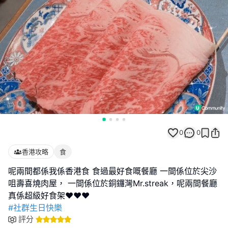
0
0
香港攻略
食
呢兩間都係我係香港食 食過最好食嘅餐廳 一間係位於尖沙
咀壽喜燒肉屋， 一間係位於銅鑼灣Mr.streak，呢兩間餐廳
#社群生日快樂
評分