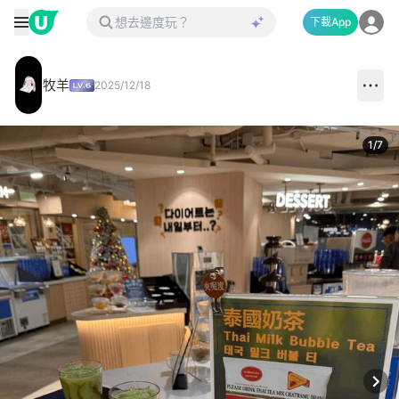
下載App
牧羊
2025/12/18
1
/
7
Next