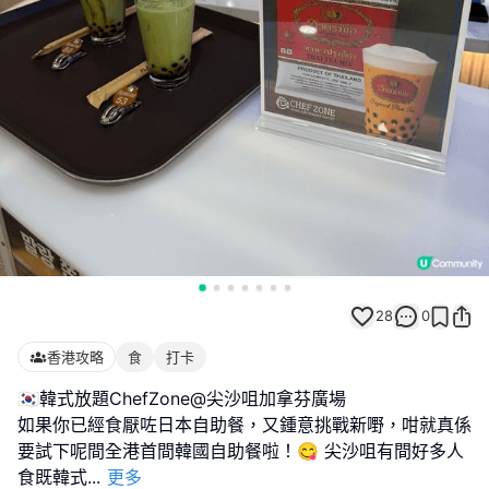
28
0
香港攻略
食
打卡
🇰🇷韓式放題ChefZone@尖沙咀加拿芬廣場
如果你已經食厭咗日本自助餐，又鍾意挑戰新嘢，咁就真係
要試下呢間全港首間韓國自助餐啦！😋 尖沙咀有間好多人
食既韓式
...
更多