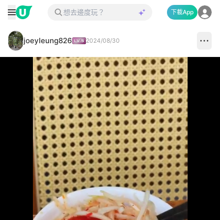
下載App
joeyleung826
2024/08/30