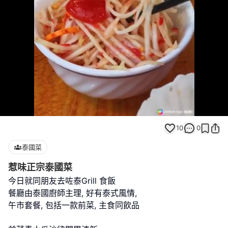
Loaded
:
Unmute
100.00%
10
0
泰國菜
惹味正宗泰國菜
今日就同朋友去咗泰Grill 食飯
餐廳由泰國廚師主理, 好有泰式風情,
午市套餐, 包括一款前菜, 主食同飲品