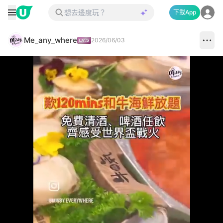
下載App
Me_any_where
2026/06/03