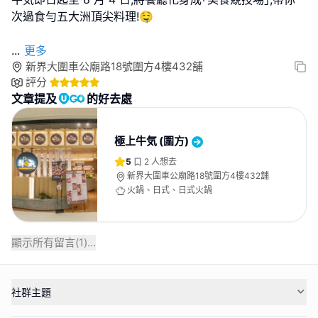
次過食勻五大洲頂尖料理!🤤
...
更多
新界大圍車公廟路18號圍方4樓432舖
評分
文章提及
的好去處
極上牛気 (圍方)
5
2
人想去
新界大圍車公廟路18號圍方4樓432舖
火鍋、日式、日式火鍋
顯示所有留言(
1
)...
社群主題