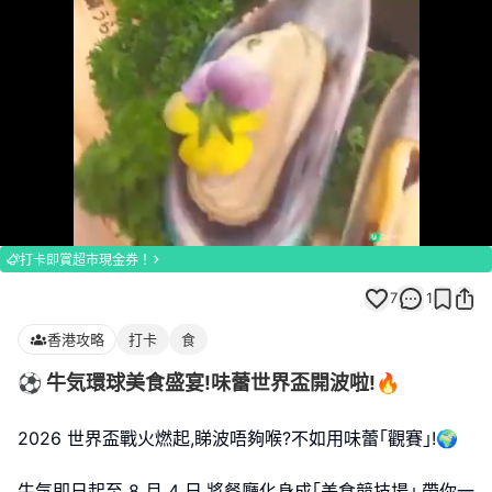
Loaded
:
Unmute
100.00%
打卡即賞超市現金券！
7
1
香港攻略
打卡
食
⚽️ 牛気環球美食盛宴!味蕾世界盃開波啦!🔥
2026 世界盃戰火燃起,睇波唔夠喉?不如用味蕾｢觀賽｣!🌍
牛気即日起至 8 月 4 日,將餐廳化身成｢美食競技場｣,帶你一