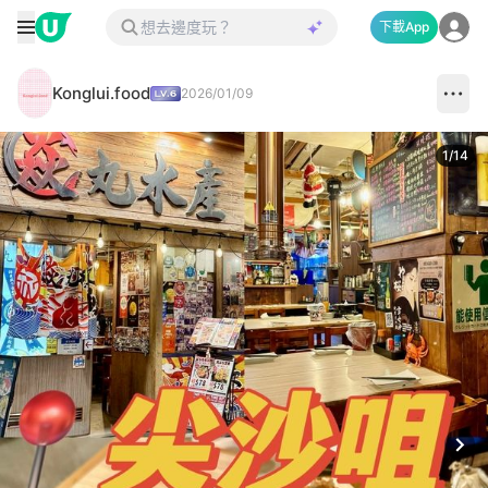
下載App
Konglui.food
2026/01/09
1
/
14
Next