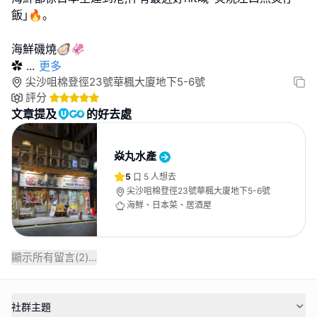
飯｣🔥｡
海鮮磯燒🦪🦑
✿
...
更多
尖沙咀棉登徑23號華楓大廈地下5-6號
評分
文章提及
的好去處
焱丸水產
5
5
人想去
尖沙咀棉登徑23號華楓大廈地下5-6號
海鮮、日本菜、居酒屋
顯示所有留言(
2
)...
社群主題