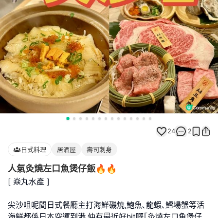
24
2
日式料理
居酒屋
壽司刺身
人氣灸燒左口魚煲仔飯🔥🔥
[ 焱丸水產 ]
尖沙咀呢間日式餐廳主打海鮮磯燒,鮑魚､龍蝦､鱈場蟹等活
海鮮都係日本空運到港,仲有最近好hit嘅｢灸燒左口魚煲仔