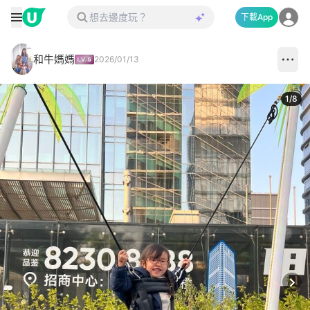
下載App
和牛媽媽
2026/01/13
1
/
8
Next