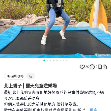
20
2
深圳攻略
玩
北上親子 | 露天兒童遊樂場
最近北上我哋又去咗佢地好興嘅戶外兒童付費遊樂場,不過
今次玩嘅都係差唔多｡
但個人覺得比起之前其他地方,價錢略為貴｡
雖然有充值福利,但由於我哋唔會經常到訪,所以
...
更多