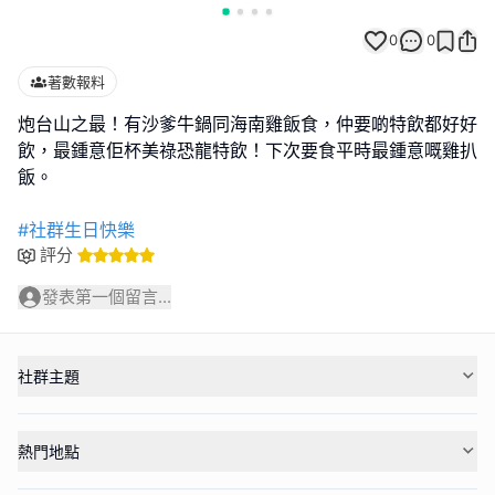
0
0
著數報料
炮台山之最！有沙爹牛鍋同海南雞飯食，仲要啲特飲都好好
飲，最鍾意佢杯美祿恐龍特飲！下次要食平時最鍾意嘅雞扒
飯。
#社群生日快樂
評分
發表第一個留言...
社群主題
熱門地點