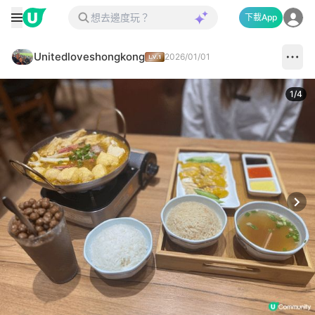
下載App
Unitedloveshongkong
2026/01/01
1
/
4
Next