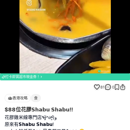
Loaded
:
Unmute
100.00%
打卡即賞超市現金券！
81
0
香港攻略
食
$𝟴𝟴位花膠𝗦𝗵𝗮𝗯𝘂 𝗦𝗵𝗮𝗯𝘂‼️
花膠雞米線專門店٩(˃̶͈̀௰˂̶͈́)و
原來有𝗦𝗵𝗮𝗯𝘂 𝗦𝗵𝗮𝗯𝘂!