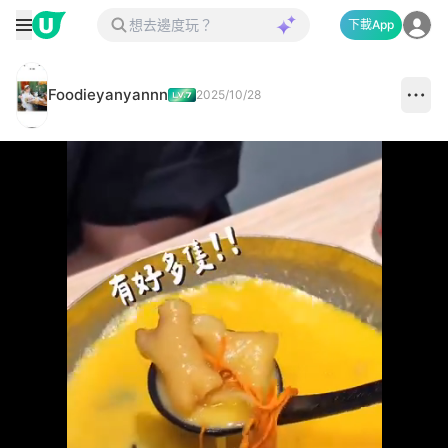
下載App
Foodieyanyannn
2025/10/28