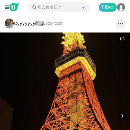
下載App
Cyyyyyyy
2025/12/28
1
/
3
Next