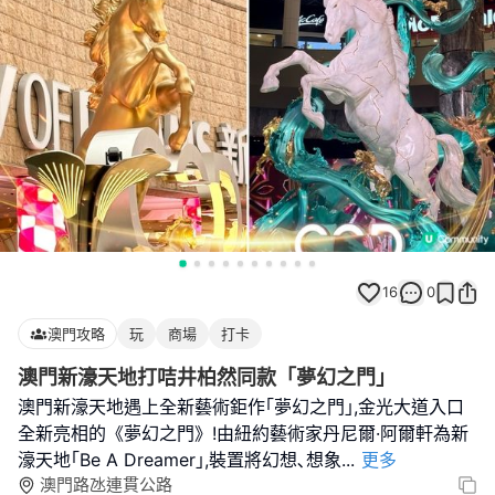
16
0
澳門攻略
玩
商場
打卡
澳門新濠天地打咭井柏然同款「夢幻之門」
澳門新濠天地遇上全新藝術鉅作｢夢幻之門｣,金光大道入口
全新亮相的《夢幻之門》!由紐約藝術家丹尼爾·阿爾軒為新
濠天地｢Be A Dreamer｣,裝置將幻想､想象
...
更多
澳門路氹連貫公路