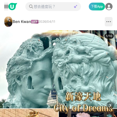
下載App
Ben Kwan
2026/04/11
1
/
10
Next