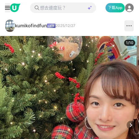
下載App
kumikofindfun
2025/12/27
1
/
10
Next