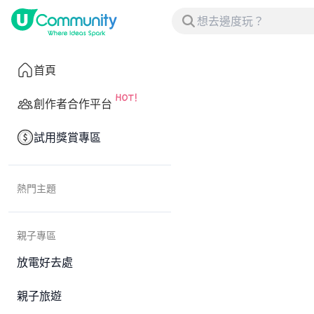
首頁
創作者合作平台
試用獎賞專區
熱門主題
親子專區
放電好去處
親子旅遊