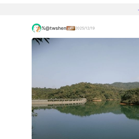
%@twshen
2025/12/19