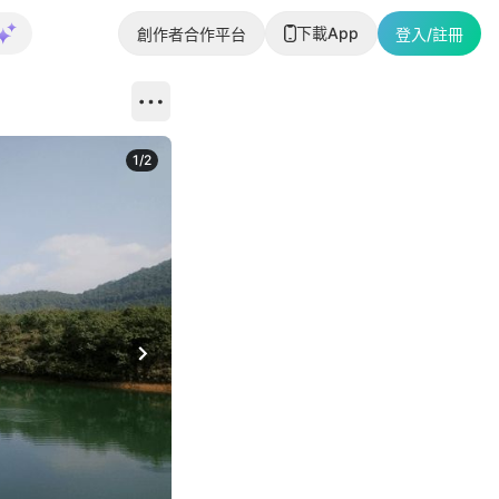
下載App
創作者合作平台
登入/註冊
1
/
2
即睇更多社
Next slide
返回帖文