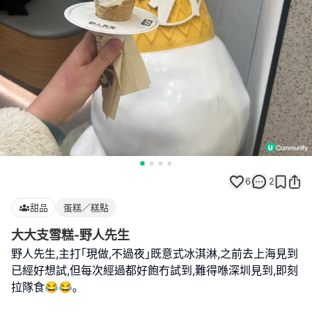
6
2
甜品
蛋糕／糕點
大大支雪糕-野人先生
野人先生,主打｢現做,不過夜｣既意式冰淇淋,之前去上海見到
已經好想試,但每次經過都好飽冇試到,難得喺深圳見到,即刻
拉隊食😂😂｡