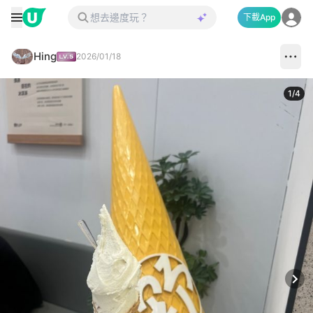
下載App
Hing
2026/01/18
1
/
4
Next