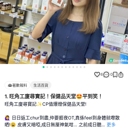
6
0
著數報料
生活百貨
1. 旺角工廈尋寶記！保健品天堂🤩平到笑！
旺角工廈尋寶記✨CP值爆燈保健品天堂!
🙋‍♀️ 日日返工chur到盡,仲要捱夜OT,真係feel到身體就嚟散
晒!😩 皮膚又暗啞,成日無厘神氣咁… 之前成日聽
...
更多