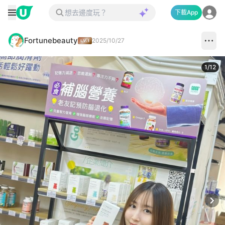
下載App
Fortunebeauty
2025/10/27
1
/
12
Next