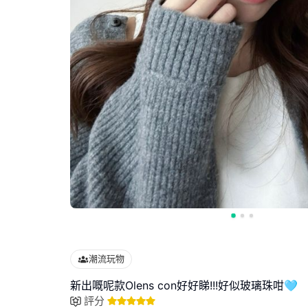
潮流玩物
新出嘅呢款Olens con好好睇!!!好似玻璃珠咁🩵
評分