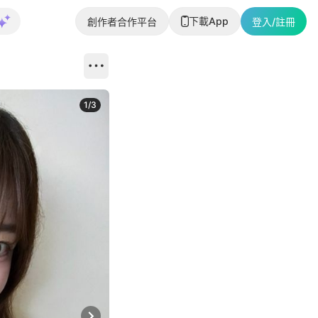
下載App
創作者合作平台
登入/註冊
1
/
3