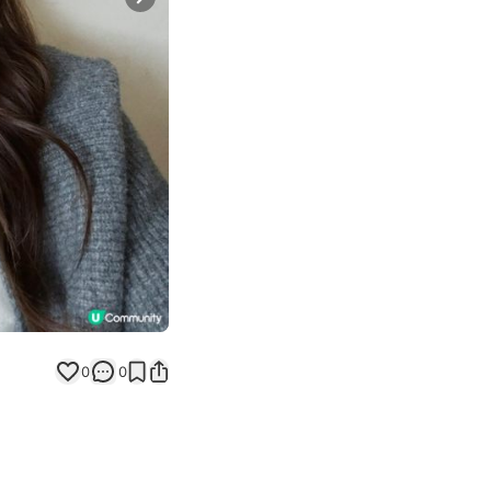
Next slide
0
0