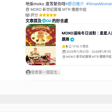
地係moko 度等緊你呀
#節日推介
#XmasMomen
MOKO 新世紀廣場 MTR 樓層中庭
評分
文章提及
的好去處
MOKO滋味冬日派對：星星人
題展
5
1716
人想去
2025年11月21日 - 2026年1月1日
MOKO 新世紀廣場 MTR 樓層中庭
發表第一個留言...