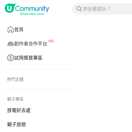
首頁
創作者合作平台
試用獎賞專區
熱門主題
親子專區
放電好去處
親子旅遊