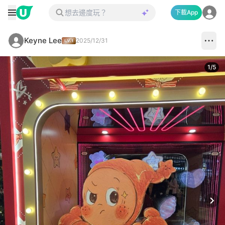
下載App
Keyne Lee
2025/12/31
1
/
5
Next