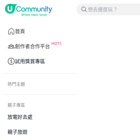
首頁
創作者合作平台
試用獎賞專區
熱門主題
親子專區
放電好去處
親子旅遊