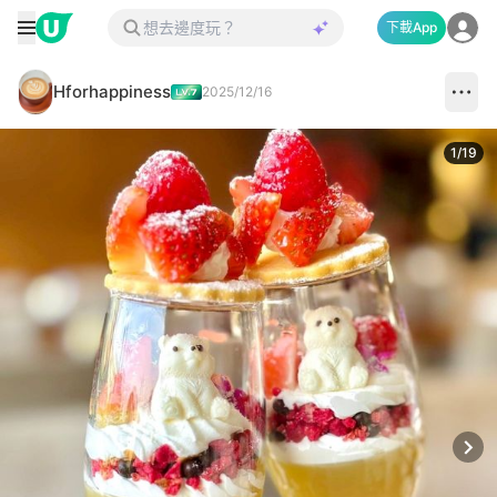
下載App
Hforhappiness
2025/12/16
1
/
19
Next