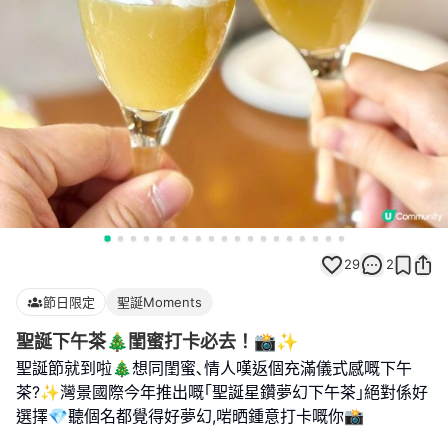
29
2
節日限定
聖誕Moments
聖誕下午茶🎄閨蜜打卡必去！📸✨
聖誕節就到啦🎄想同閨蜜､情人嘆返個充滿儀式感嘅下午
茶?✨灣景國際今年推出嘅｢聖誕星鑽夢幻下午茶｣絕對係好
選擇💎聽個名都覺得好夢幻,啱晒鍾意打卡嘅你📸