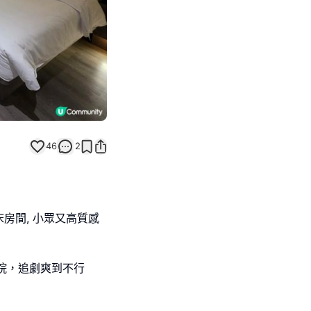
46
2
房間, 小眾又高質感
院，追劇爽到不行