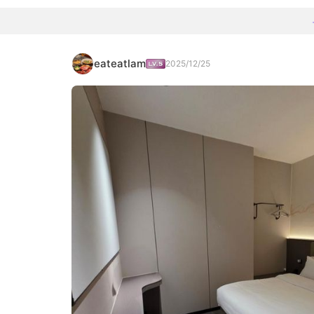
eateatlam
2025/12/25