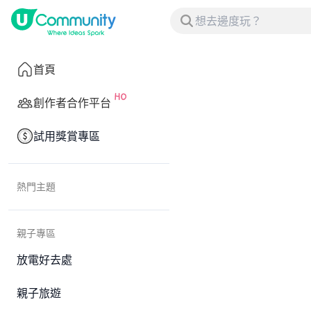
首頁
創作者合作平台
試用獎賞專區
熱門主題
親子專區
放電好去處
親子旅遊