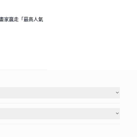
l級小畫家贏走「最高人氣