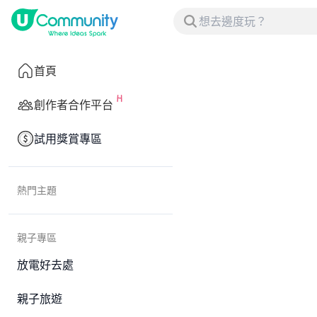
首頁
創作者合作平台
試用獎賞專區
熱門主題
親子專區
放電好去處
親子旅遊