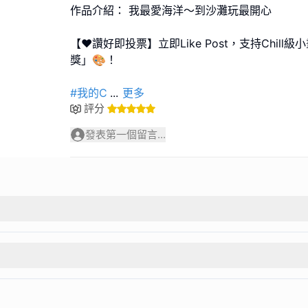
作品介紹： 我最愛海洋～到沙灘玩最開心
【❤️讚好即投票】立即Like Post，支持Chil
獎」🎨！
#我的C
...
更多
評分
發表第一個留言...