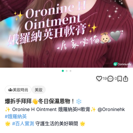
19
0
美妝時尚
美妝
爆拆手拜拜👋冬日保濕恩物！❄️
✨ Oronine H Ointment 娥羅納英H軟膏✨ @Oroninehk
#娥羅納英
🌟
#百人實測
守護生活的美好瞬間 🌟