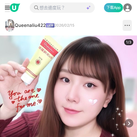
下載App
Queenaliu422
2026/02/15
1
/
3
Next