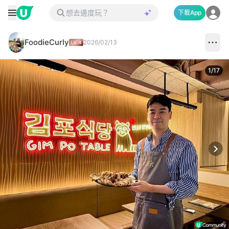
下載App
FoodieCurly
2026/02/13
1
/
17
Next