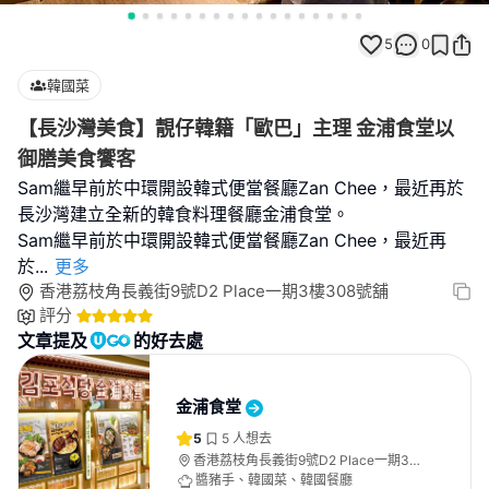
5
0
韓國菜
【長沙灣美食】靚仔韓籍「歐巴」主理 金浦食堂以
御膳美食饗客
Sam繼早前於中環開設韓式便當餐廳Zan Chee，最近再於
長沙灣建立全新的韓食料理餐廳金浦食堂。
Sam繼早前於中環開設韓式便當餐廳Zan Chee，最近再
於
...
更多
香港荔枝角長義街9號D2 Place一期3樓308號舖
評分
文章提及
的好去處
金浦食堂
5
5
人想去
香港荔枝角長義街9號D2 Place一期3樓
308號舖
醬豬手、韓國菜、韓國餐廳