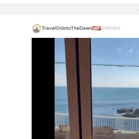
TravelOnIntoTheDawn
2025/12/12