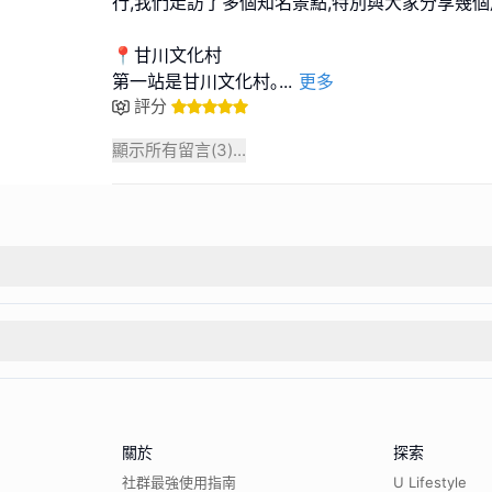
行,我們走訪了多個知名景點,特別與大家分享幾個
📍甘川文化村
第一站是甘川文化村｡
...
更多
評分
顯示所有留言(
3
)...
關於
探索
社群最強使用指南
U Lifestyle