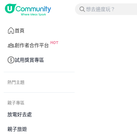
首頁
創作者合作平台
試用獎賞專區
熱門主題
親子專區
放電好去處
親子旅遊