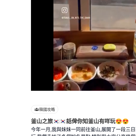
Loaded
:
100.00%
韓國攻略
釜山之旅🇰🇷🇰🇷話俾你知釜山有咩玩😍😍
今年一月,我與妹妹一同前往釜山,展開了一段三日