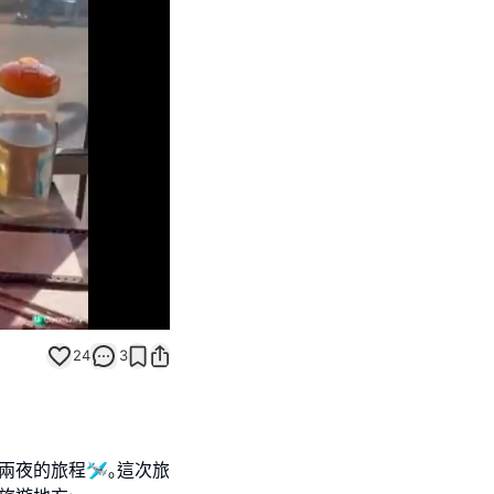
Unmute
24
3
兩夜的旅程🛩｡這次旅