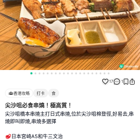
17
1
香港攻略
打卡
食
尖沙咀必食串燒！極高質！
尖沙咀橋本串燒主打日式串燒,位於尖沙咀棉登徑,好易去,串
燒即叫即燒,串燒多選擇
🥩日本宮崎A5和牛三文治