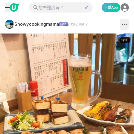
下載App
Snowycookingmama
2026/06/02
1
/
20
Next