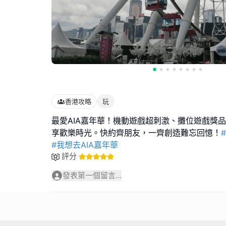
香港攻略
玩
最愛AIA嘉年華！機動遊戲超刺激、攤位遊戲獎
享歡樂時光。快約齊朋友，一齊創造難忘回憶！
#我想去AIA嘉年華
評分
發表第一個留言...