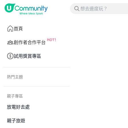
首頁
創作者合作平台
試用獎賞專區
熱門主題
親子專區
放電好去處
親子旅遊