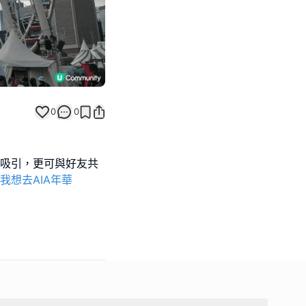
0
0
品吸引，更可與好友共
#我想去AIA年華