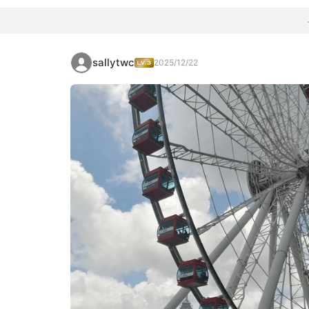
sallytwc
2025/12/22