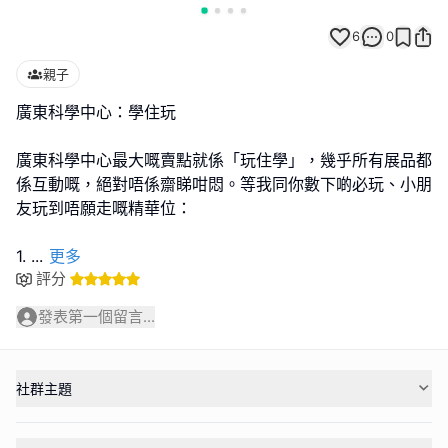
6
0
親子
廣東科學中心：學住玩
廣東科學中心最大嘅賣點就係「玩住學」，幾乎所有展品都
係互動嘅，絕對唔係齋睇咁悶。等我同你數下啲必玩、小朋
友玩到唔願走嘅精華位：
1.
...
更多
評分
發表第一個留言...
社群主題