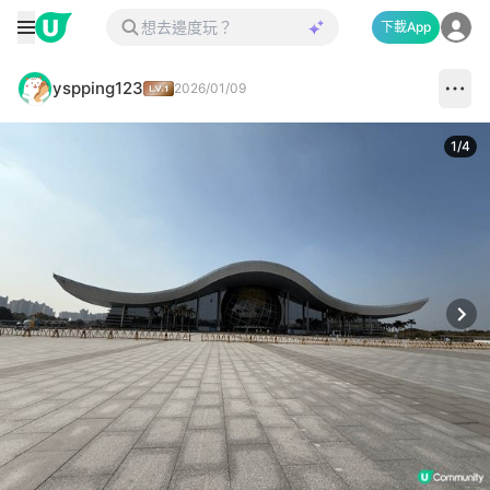
下載App
yspping123
2026/01/09
1
/
4
Next