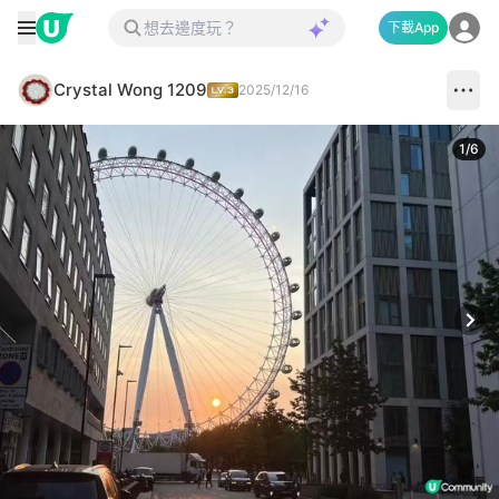
下載App
Crystal Wong 1209
2025/12/16
1
/
6
Next