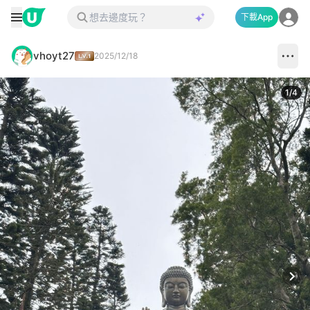
下載App
vhoyt27
2025/12/18
1
/
4
Next