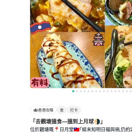
香港攻略
食
打卡
「去觀塘搵食—搵到上月球🌗」
位於觀塘嘅📍日月堂🇹🇼｢縱未知明日福與禍,仍