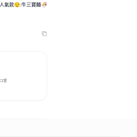
人氣款😌:牛三寶麵🍜
C2室