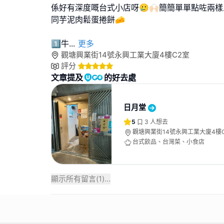
係好有深度嘅台式小店呀🥲🙌🏻簡簡單單點咗兩樣
同芋泥肉鬆蛋捲餅🧀
1️⃣牛
...
更多
觀塘興業街14號永興工業大廈4樓C2室
評分
文章提及
的好去處
日月堂
5
3
人想去
觀塘興業街14號永興工業大廈4樓
台式飲品、台灣菜、小食店
顯示所有留言(
1
)...