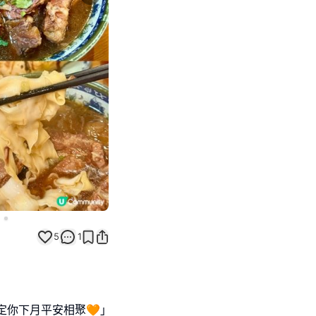
Next slide
5
1
約定你下月平安相聚🧡｣