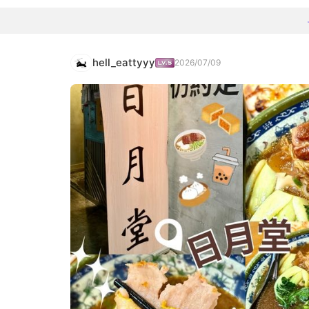
hell_eattyyy
2026/07/09