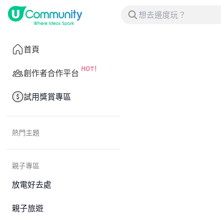
首頁
創作者合作平台
試用獎賞專區
熱門主題
親子專區
放電好去處
親子旅遊