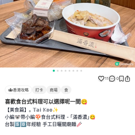
11
0
香港攻略
打卡
商場
食
喜歡食台式料理可以選擇呢一間😋
【美食篇】｡ 𝕋𝕒𝕚 𝕂𝕠𝕠✨
小編🐨帶小編🍄食台式料理 - ｢滿香濃｣😋
台製5️⃣0️⃣年經驗 手工日曬關廟麵🥢