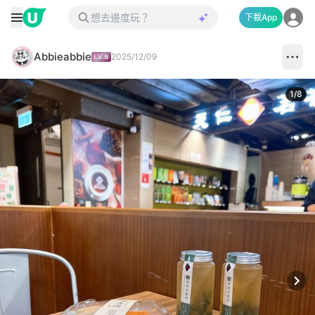
下載App
Abbieabbie
2025/12/09
1
/
8
Next