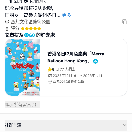
一忙就忙足 兩個月｡
好彩最後都趕得切返嚟,
同朋友一齊參與呢個冬日
...
更多
西九文化區藝術公園
評分
文章提及
的好去處
香港冬日IP角色慶典「⁠Merry
Balloon Hong Kong」
5
77
人想去
2025年12月16日 - 2026年1月11日
西九文化區藝術公園
顯示所有留言(
1
)...
社群主題