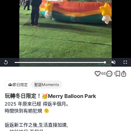
Loaded
:
Replay
Unmute
Full
100.00%
66
1
節日限定
聖誕Moments
玩轉冬日限定！🥳Merry Balloon Park
2025 年原來已經 得返半個月｡
時間快到有啲犯規 🫠
返返新工作之後,生活直接加速,