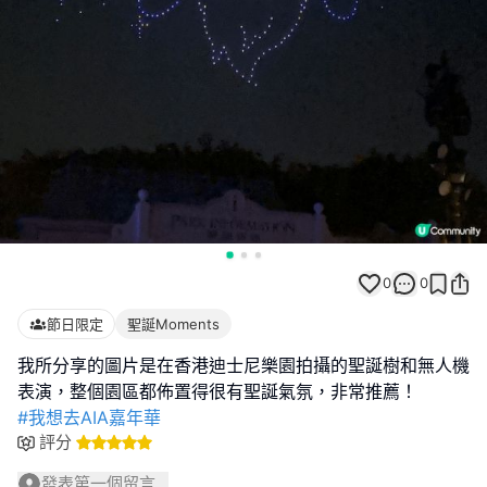
0
0
節日限定
聖誕Moments
我所分享的圖片是在香港迪士尼樂園拍攝的聖誕樹和無人機
#我想去AIA嘉年華
評分
發表第一個留言...