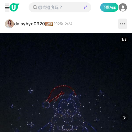
下載App
daisyhyc0920
2025/12/24
1
/
3
Next