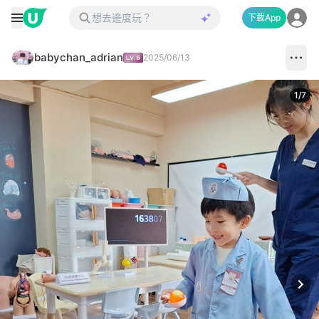
下載App
babychan_adrian
2025/06/13
1
/
7
Next