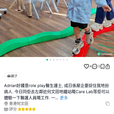
4
0
親子
Adrian好鍾意role play醫生護士, 成日係屋企要捉住我地扮
病人. 今日同佢去左鄰近何文田地鐵站嘅Care Lab等佢可以
體驗一下醫護人員嘅工作. 一
...
更多
香港何文田
評分