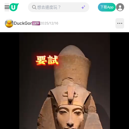
下載App
DuckGor
2025/12/16