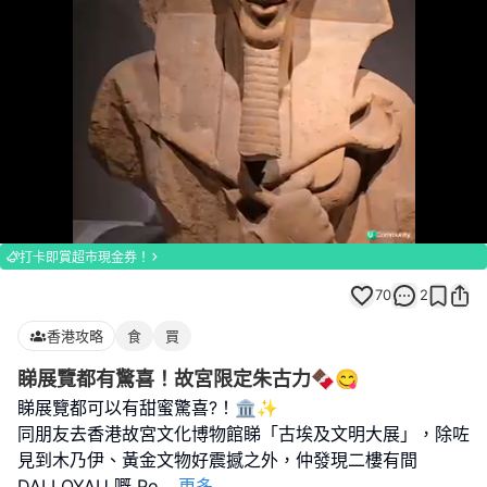
Loaded
:
Unmute
100.00%
打卡即賞超市現金券！
70
2
香港攻略
食
買
睇展覽都有驚喜！故宮限定朱古力🍫😋
睇展覽都可以有甜蜜驚喜?！🏛️✨
同朋友去香港故宮文化博物館睇「古埃及文明大展」，除咗
見到木乃伊、黃金文物好震撼之外，仲發現二樓有間
DALLOYAU 嘅 Po
...
更多