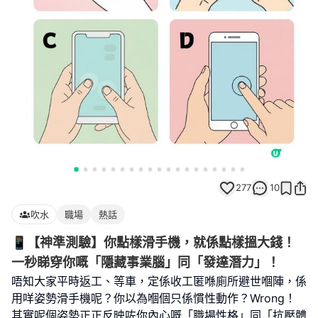
277
10
吹水
職場
熱話
📱【神準測驗】你點樣滑手機，就係點樣搵大錢！
一秒睇穿你嘅「隱藏事業腦」同「發達潛力」！
唔知大家平時返工、等車，定係收工匿喺廁所避世嗰陣，係
用咩姿勢滑手機呢？你以為嗰個只係慣性動作？Wrong！
其實呢個姿勢正正反映咗你內心嘅「職場性格」同「抗壓體