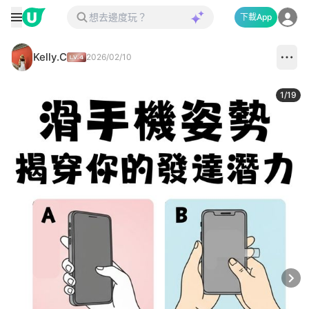
下載App
Kelly.C
2026/02/10
1
/
19
Next