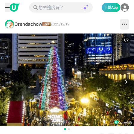
下載App
Orendachow
2025/12/19
1
/
2
Next