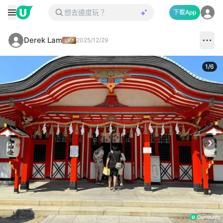
下載App
Derek Lam
2025/12/29
1
/
6
Next